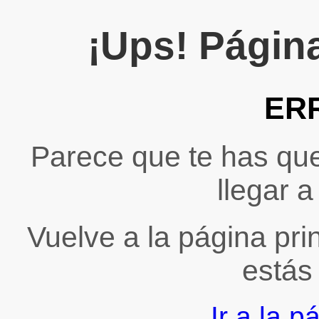
¡Ups! Págin
ER
Parece que te has qu
llegar a
Vuelve a la página pri
estás
Ir a la p