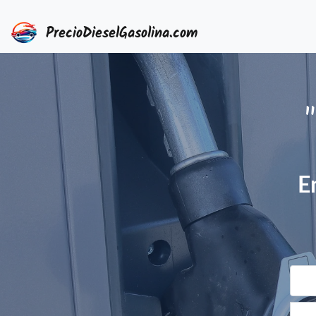
PrecioDieselGasolina.com
"
E