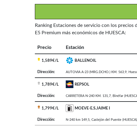
Ranking Estaciones de servicio con los precios 
E5 Premium más económicos de HUESCA:
Precio
Estación
1,589€/L
BALLENOIL
Dirección:
AUTOVIA A-23 (MRG.DCHO.) KM. 563,9
,
Hues
1,789€/L
REPSOL
Dirección:
CARRETERA N-240 KM. 131,7
,
Binéfar
(HUESCA
1,799€/L
MOEVE-E.S.JAIME I
Dirección:
N-240 km 149,5
,
Castejón del Puente
(HUESCA)