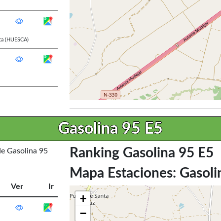
ca
(HUESCA)
Gasolina 95 E5
Ranking Gasolina 95 E5
de Gasolina 95
Mapa Estaciones: Gasoli
Ver
Ir
+
−