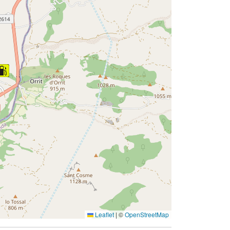
Leaflet
|
©
OpenStreetMap