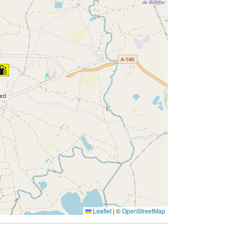
Leaflet
|
©
OpenStreetMap