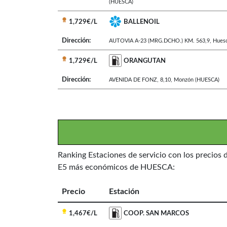
(HUESCA)
1,729€/L
BALLENOIL
Dirección:
AUTOVIA A-23 (MRG.DCHO.) KM. 563,9
,
Hues
1,729€/L
ORANGUTAN
Dirección:
AVENIDA DE FONZ, 8,10
,
Monzón
(HUESCA)
Ranking Estaciones de servicio con los precios 
E5 más económicos de HUESCA:
Precio
Estación
1,467€/L
COOP. SAN MARCOS