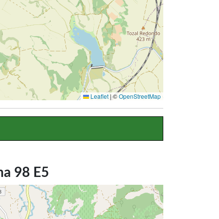
Leaflet
|
©
OpenStreetMap
na 98 E5