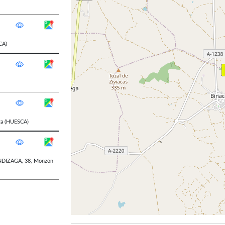
CA)
ga
(HUESCA)
DIZAGA, 38
,
Monzón