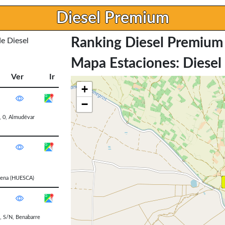
Diesel Premium
Ranking Diesel Premium
de Diesel
Mapa Estaciones: Diese
Ver
Ir
+
−
 0
,
Almudévar
ñena
(HUESCA)
 S/N
,
Benabarre