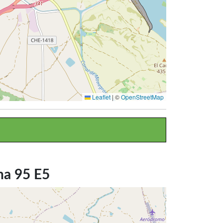
Leaflet
|
©
OpenStreetMap
na 95 E5