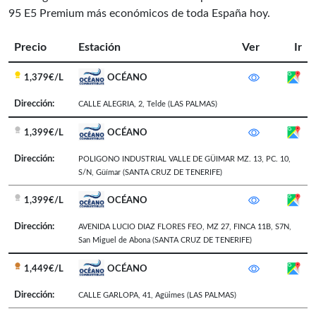
95 E5 Premium más económicos de toda España hoy.
Precio
Estación
Ver
Ir
1,379€/L
OCÉANO
Dirección:
CALLE ALEGRIA, 2
,
Telde
(LAS PALMAS)
1,399€/L
OCÉANO
Dirección:
POLIGONO INDUSTRIAL VALLE DE GÜIMAR MZ. 13, PC. 10,
S/N
,
Güímar
(SANTA CRUZ DE TENERIFE)
1,399€/L
OCÉANO
Dirección:
AVENIDA LUCIO DIAZ FLORES FEO, MZ 27, FINCA 11B, S7N
,
San Miguel de Abona
(SANTA CRUZ DE TENERIFE)
1,449€/L
OCÉANO
Dirección:
CALLE GARLOPA, 41
,
Agüimes
(LAS PALMAS)