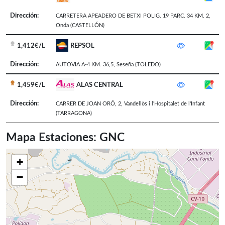
Dirección:
CARRETERA APEADERO DE BETXI POLIG. 19 PARC. 34 KM. 2
,
Onda
(CASTELLÓN)
1,412€/L
REPSOL
Dirección:
AUTOVIA A-4 KM. 36,5
,
Seseña
(TOLEDO)
1,459€/L
ALAS CENTRAL
Dirección:
CARRER DE JOAN ORÓ, 2
,
Vandellòs i l'Hospitalet de l'Infant
(TARRAGONA)
Mapa Estaciones: GNC
+
−