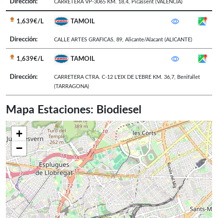
Dirección:
CARRETERA VP-3065 KM. 18,4
,
Picassent
(VALENCIA)
1,639€/L
TAMOIL
Dirección:
CALLE ARTES GRAFICAS, 89
,
Alicante/Alacant
(ALICANTE)
1,639€/L
TAMOIL
Dirección:
CARRETERA CTRA. C-12 L'EIX DE L'EBRE KM. 36,7
,
Benifallet
(TARRAGONA)
Mapa Estaciones: Biodiesel
+
−