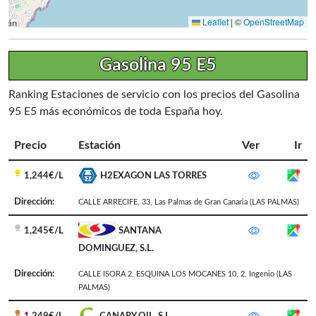
Leaflet
|
©
OpenStreetMap
Gasolina 95 E5
Ranking Estaciones de servicio con los precios del Gasolina
95 E5 más económicos de toda España hoy.
Precio
Estación
Ver
Ir
1,244€/L
H2EXAGON LAS TORRES
Dirección:
CALLE ARRECIFE, 33
,
Las Palmas de Gran Canaria
(LAS PALMAS)
1,245€/L
SANTANA
DOMINGUEZ, S.L.
Dirección:
CALLE ISORA 2, ESQUINA LOS MOCANES 10, 2
,
Ingenio
(LAS
PALMAS)