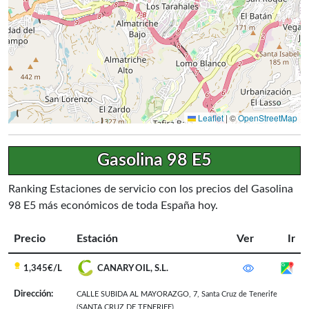
Leaflet
|
©
OpenStreetMap
Gasolina 98 E5
Ranking Estaciones de servicio con los precios del Gasolina
98 E5 más económicos de toda España hoy.
Precio
Estación
Ver
Ir
1,345€/L
CANARY OIL, S.L.
Dirección:
CALLE SUBIDA AL MAYORAZGO, 7
,
Santa Cruz de Tenerife
(SANTA CRUZ DE TENERIFE)