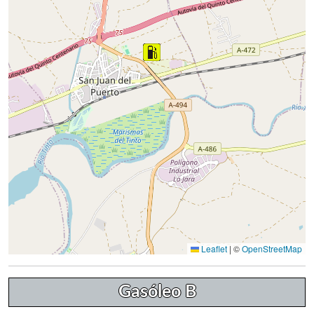
Leaflet
|
©
OpenStreetMap
Gasóleo B