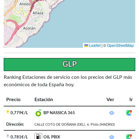
Leaflet
|
©
OpenStreetMap
GLP
Ranking Estaciones de servicio con los precios del GLP más
económicos de toda España hoy.
Precio
Estación
Ver
Ir
0,779€/L
BP NASSICA 365
Dirección:
CALLE COTO DE DOÑANA (DEL), 6
,
Pinto
(MADRID)
0,781€/L
OIL PRIX