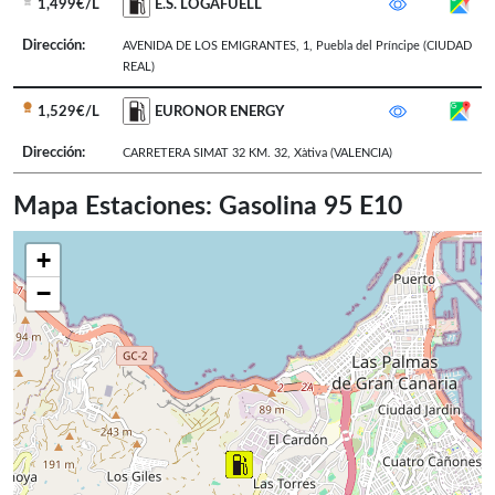
1,499€/L
E.S. LOGAFUELL
Dirección:
AVENIDA DE LOS EMIGRANTES, 1
,
Puebla del Príncipe
(CIUDAD
REAL)
1,529€/L
EURONOR ENERGY
Dirección:
CARRETERA SIMAT 32 KM. 32
,
Xàtiva
(VALENCIA)
Mapa Estaciones: Gasolina 95 E10
+
−