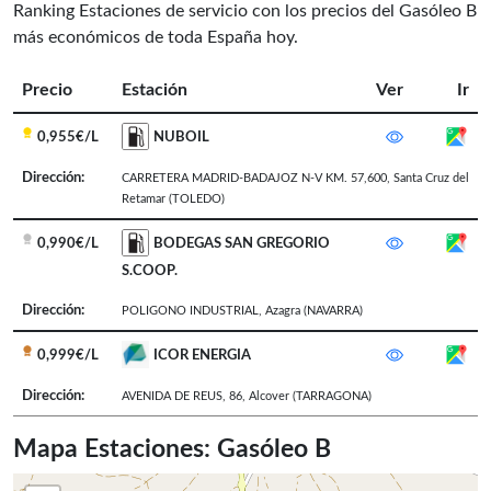
Ranking Estaciones de servicio con los precios del Gasóleo B
más económicos de toda España hoy.
Precio
Estación
Ver
Ir
0,955€/L
NUBOIL
Dirección:
CARRETERA MADRID-BADAJOZ N-V KM. 57,600
,
Santa Cruz del
Retamar
(TOLEDO)
0,990€/L
BODEGAS SAN GREGORIO
S.COOP.
Dirección:
POLIGONO INDUSTRIAL
,
Azagra
(NAVARRA)
0,999€/L
ICOR ENERGIA
Dirección:
AVENIDA DE REUS, 86
,
Alcover
(TARRAGONA)
Mapa Estaciones: Gasóleo B