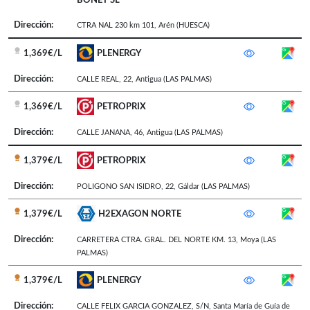
BONET SL
Dirección:
CTRA NAL 230 km 101
,
Arén
(HUESCA)
1,369€/L
PLENERGY
Dirección:
CALLE REAL, 22
,
Antigua
(LAS PALMAS)
1,369€/L
PETROPRIX
Dirección:
CALLE JANANA, 46
,
Antigua
(LAS PALMAS)
1,379€/L
PETROPRIX
Dirección:
POLIGONO SAN ISIDRO, 22
,
Gáldar
(LAS PALMAS)
1,379€/L
H2EXAGON NORTE
Dirección:
CARRETERA CTRA. GRAL. DEL NORTE KM. 13
,
Moya
(LAS
PALMAS)
1,379€/L
PLENERGY
Dirección:
CALLE FELIX GARCIA GONZALEZ, S/N
,
Santa María de Guía de