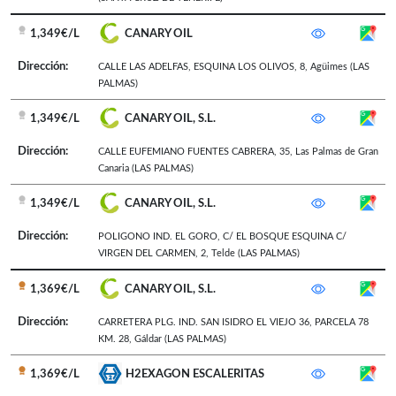
1,349€/L
CANARY OIL
Dirección:
CALLE LAS ADELFAS, ESQUINA LOS OLIVOS, 8
,
Agüimes
(LAS
PALMAS)
1,349€/L
CANARY OIL, S.L.
Dirección:
CALLE EUFEMIANO FUENTES CABRERA, 35
,
Las Palmas de Gran
Canaria
(LAS PALMAS)
1,349€/L
CANARY OIL, S.L.
Dirección:
POLIGONO IND. EL GORO, C/ EL BOSQUE ESQUINA C/
VIRGEN DEL CARMEN, 2
,
Telde
(LAS PALMAS)
1,369€/L
CANARY OIL, S.L.
Dirección:
CARRETERA PLG. IND. SAN ISIDRO EL VIEJO 36, PARCELA 78
KM. 28
,
Gáldar
(LAS PALMAS)
1,369€/L
H2EXAGON ESCALERITAS