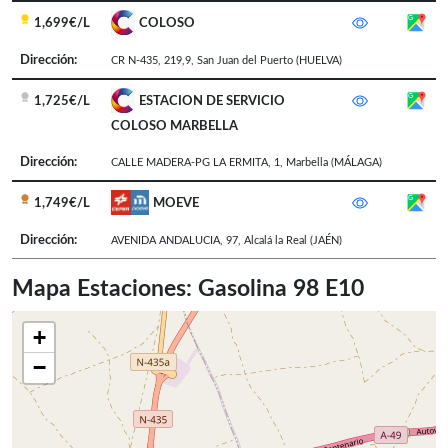
1,699€/L
COLOSO
Dirección:
CR N-435, 219,9
,
San Juan del Puerto
(HUELVA)
1,725€/L
ESTACION DE SERVICIO
COLOSO MARBELLA
Dirección:
CALLE MADERA-PG LA ERMITA, 1
,
Marbella
(MÁLAGA)
1,749€/L
MOEVE
Dirección:
AVENIDA ANDALUCIA, 97
,
Alcalá la Real
(JAÉN)
Mapa Estaciones: Gasolina 98 E10
+
−