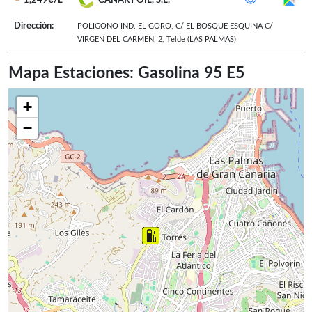
1,249€/L
CANARY OIL, S.L.
Dirección:
POLIGONO IND. EL GORO, C/ EL BOSQUE ESQUINA C/
VIRGEN DEL CARMEN, 2
,
Telde
(LAS PALMAS)
Mapa Estaciones: Gasolina 95 E5
+
−