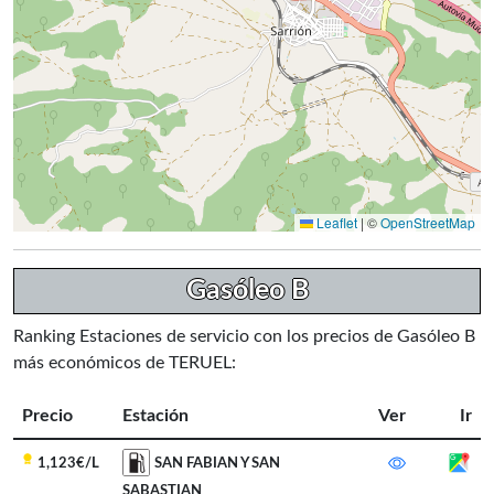
Leaflet
|
©
OpenStreetMap
Gasóleo B
Ranking Estaciones de servicio con los precios de Gasóleo B
más económicos de TERUEL:
Precio
Estación
Ver
Ir
1,123€/L
SAN FABIAN Y SAN
SABASTIAN