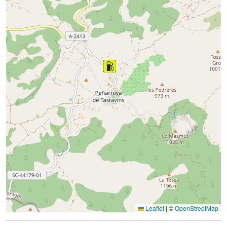
Leaflet
|
©
OpenStreetMap