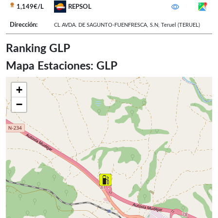
1,149€/L
REPSOL
Dirección:
CL AVDA. DE SAGUNTO-FUENFRESCA, S.N
,
Teruel
(TERUEL)
Ranking GLP
Mapa Estaciones: GLP
+
−