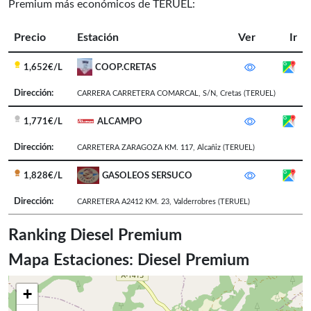
Premium más económicos de TERUEL:
Precio
Estación
Ver
Ir
1,652€/L
COOP.CRETAS
Dirección:
CARRERA CARRETERA COMARCAL, S/N
,
Cretas
(TERUEL)
1,771€/L
ALCAMPO
Dirección:
CARRETERA ZARAGOZA KM. 117
,
Alcañiz
(TERUEL)
1,828€/L
GASOLEOS SERSUCO
Dirección:
CARRETERA A2412 KM. 23
,
Valderrobres
(TERUEL)
Ranking Diesel Premium
Mapa Estaciones: Diesel Premium
+