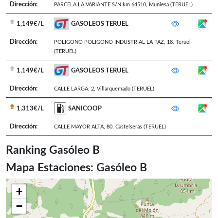
Dirección:
PARCELA LA VARIANTE S/N km 64510
,
Muniesa
(TERUEL)
1,149€/L
GASOLEOS TERUEL
Dirección:
POLIGONO POLIGONO INDUSTRIAL LA PAZ, 18
,
Teruel
(TERUEL)
1,149€/L
GASOLEOS TERUEL
Dirección:
CALLE LARGA, 2
,
Villarquemado
(TERUEL)
1,313€/L
SANICOOP
Dirección:
CALLE MAYOR ALTA, 80
,
Castelserás
(TERUEL)
Ranking Gasóleo B
Mapa Estaciones: Gasóleo B
+
−