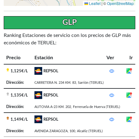
Leaflet
|
©
OpenStreetMap
GLP
Ranking Estaciones de servicio con los precios de GLP más
económicos de TERUEL:
Precio
Estación
Ver
Ir
1,125€/L
REPSOL
Dirección:
CARRETERA N. 234 KM. 83
,
Sarrión
(TERUEL)
1,135€/L
REPSOL
Dirección:
AUTOVIA A-23 KM. 202
,
Ferreruela de Huerva
(TERUEL)
1,149€/L
REPSOL
Dirección:
AVENIDA ZARAGOZA, 100
,
Alcañiz
(TERUEL)