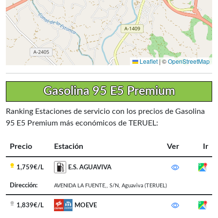
Leaflet
|
©
OpenStreetMap
Gasolina 95 E5 Premium
Ranking Estaciones de servicio con los precios de Gasolina
95 E5 Premium más económicos de TERUEL:
Precio
Estación
Ver
Ir
1,759€/L
E.S. AGUAVIVA
Dirección:
AVENIDA LA FUENTE,, S/N
,
Aguaviva
(TERUEL)
1,839€/L
MOEVE