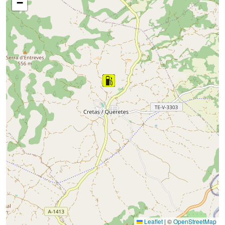
−
Leaflet
|
©
OpenStreetMap