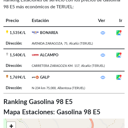
Ranking Estaciones de servicio con los precios de Gasolina
98 E5 más económicos de TERUEL:
Precio
Estación
Ver
Ir
1,535€/L
BONAREA
Dirección:
AVENIDA ZARAGOZA, 75
,
Alcañiz
(TERUEL)
1,540€/L
ALCAMPO
Dirección:
CARRETERA ZARAGOZA KM. 117
,
Alcañiz
(TERUEL)
1,769€/L
GALP
Dirección:
N-234 km 75,000
,
Albentosa
(TERUEL)
Ranking Gasolina 98 E5
Mapa Estaciones: Gasolina 98 E5
+