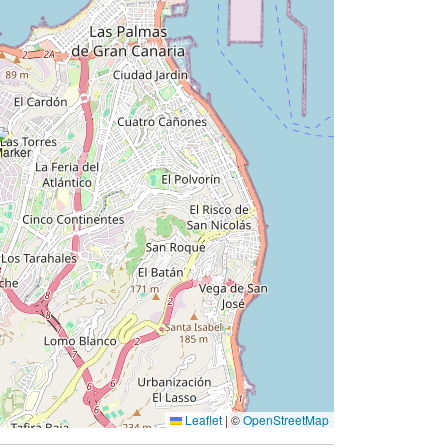
Leaflet
|
©
OpenStreetMap