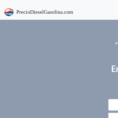
PrecioDieselGasolina.com
E