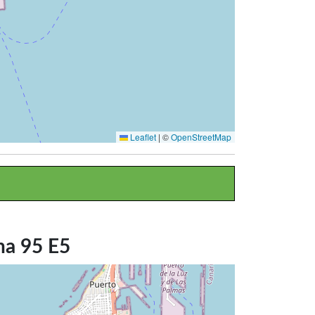
Leaflet
|
©
OpenStreetMap
na 95 E5