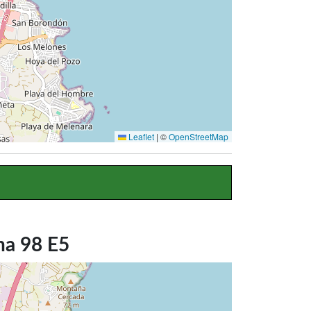
Leaflet
|
©
OpenStreetMap
na 98 E5