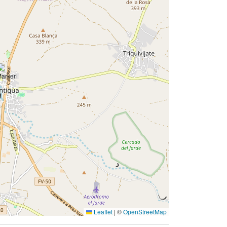
Leaflet
|
©
OpenStreetMap